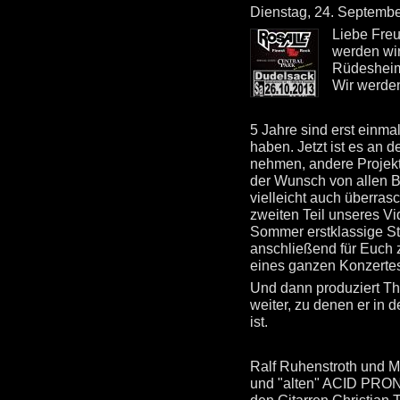
Dienstag, 24. Septembe
Liebe Fre
werden wir
Rüdesheime
Wir werde
5 Jahre sind erst einma
haben. Jetzt ist es an d
nehmen, andere Projekte
der Wunsch von allen B
vielleicht auch überra
zweiten Teil unseres Vi
Sommer erstklassige S
anschließend für Euch z
eines ganzen Konzertes 
Und dann produziert T
weiter, zu denen er in 
ist.
Ralf Ruhenstroth und M
und "alten" ACID PRON