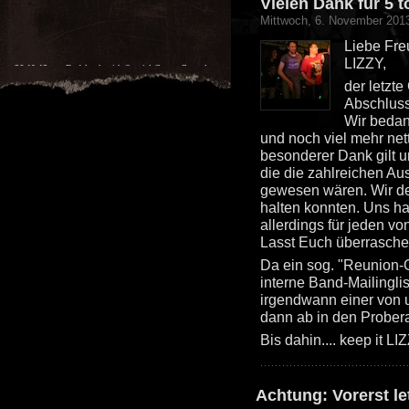
Vielen Dank für 5 t
Mittwoch, 6. November 2013
Liebe Fr
26.10.13
Dudelsack with Special Guest: Central
LIZZY,
Park, Munich
21:00 Uhr
Bad Kreuznach, Rheinland-Pfalz
der letzte
Abschluss-
Wir bedank
und noch viel mehr net
besonderer Dank gilt 
die die zahlreichen Au
gewesen wären. Wir de
halten konnten. Uns hat
allerdings für jeden v
Lasst Euch überrasche
Da ein sog. "Reunion-Gi
interne Band-Mailinglis
irgendwann einer von u
dann ab in den Prober
Bis dahin.... keep it L
Achtung: Vorerst l