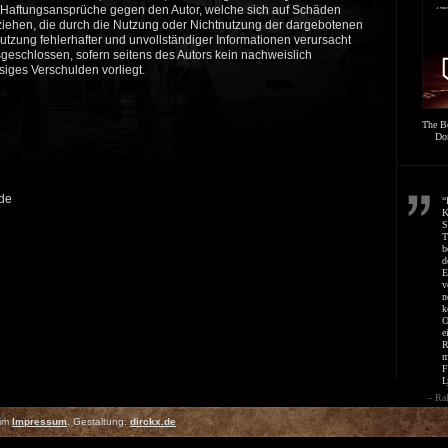
n. Haftungsansprüche gegen den Autor, welche sich auf Schäden
beziehen, die durch die Nutzung oder Nichtnutzung der dargebotenen
utzung fehlerhafter und unvollständiger Informationen verursacht
geschlossen, sofern seitens des Autors kein nachweislich
siges Verschulden vorliegt.
The B
Don
.de
“
K
S
T
b
d
E
v
n
k
O
e
R
m
F
L
– Ra
 im
Impressum
. Gestaltung:
dirckx.de