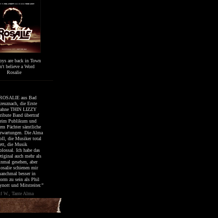
oys are back in Town
't believe a Word
Rosalie
ROSALIE aus Bad
reuznach, die Erste
ahne THIN LIZZY
ribute Band übertraf
eim Publikum und
em Pächter sämtliche
rwartungen. Die Alma
oll, die Musiker total
ett, die Musik
olossal. Ich habe das
riginal auch mehr als
inmal gesehen, aber
osalie schienen mir
anchmal besser in
orm zu sein als Phil
ynott und Mitstreiter.”
lf W., Tante Alma