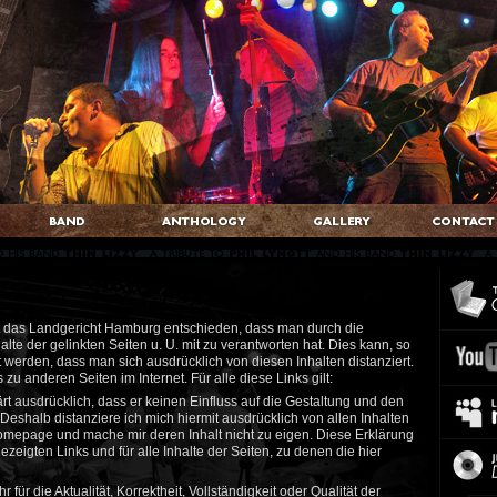
at das Landgericht Hamburg entschieden, dass man durch die
lte der gelinkten Seiten u. U. mit zu verantworten hat. Dies kann, so
 werden, dass man sich ausdrücklich von diesen Inhalten distanziert.
 zu anderen Seiten im Internet. Für alle diese Links gilt:
ärt ausdrücklich, dass er keinen Einfluss auf die Gestaltung und den
. Deshalb distanziere ich mich hiermit ausdrücklich von allen Inhalten
Homepage und mache mir deren Inhalt nicht zu eigen. Diese Erklärung
gezeigten Links und für alle Inhalte der Seiten, zu denen die hier
für die Aktualität, Korrektheit, Vollständigkeit oder Qualität der