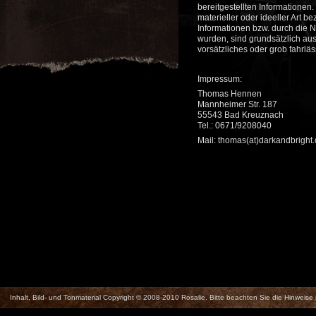
bereitgestellten Informatione
materieller oder ideeller Art 
Informationen bzw. durch die N
wurden, sind grundsätzlich aus
vorsätzliches oder grob fahrläs
26.10.13
Dudelsack with Special Guest: Central
Park, Munich
21:00 Uhr
Bad Kreuznach, Rheinland-Pfalz
Impressum:
Thomas Hennen
Mannheimer Str. 187
55543 Bad Kreuznach
Tel.: 0671/9208040
Mail: thomas(at)darkandbright
Inhalt, Bild- und Tonmaterial Copyright © 2008-2010 Rosalie. Bitte beachten Sie die Hinweise